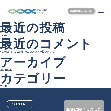
企業スポンサーのご紹介
投
Previous:
フーディソン 代表 山本徹さん がクルーとして参加しました
Next:
日経MJにて大きく取り上げていただきました
募集は終了しました
検索
稿
検索
最近の投稿
ナ
Hello world!
最近のコメント
ビ
Hello world!
に
WordPress コメントの投稿者
より
ゲ
アーカイブ
ー
2023年4月
カテゴリー
シ
未分類
ョ
CONTACT
ン
募集は終了しました